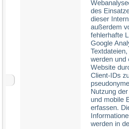
Webanalysed
des Einsatze
dieser Inter
außerdem vor
fehlerhafte 
Google Analy
Textdateien,
werden und 
Website dur
Client-IDs z
pseudonyme N
Nutzung der
und mobile 
erfassen. Di
Informatione
werden in de