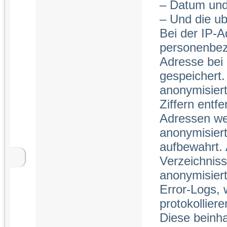
– Datum und
– Und die u
Bei der IP-A
personenbez
Adresse bei 
gespeichert
anonymisiert
Ziffern entfe
Adressen wer
anonymisier
aufbewahrt.
Verzeichnis
anonymisiert
Error-Logs, 
protokollier
Diese beinh