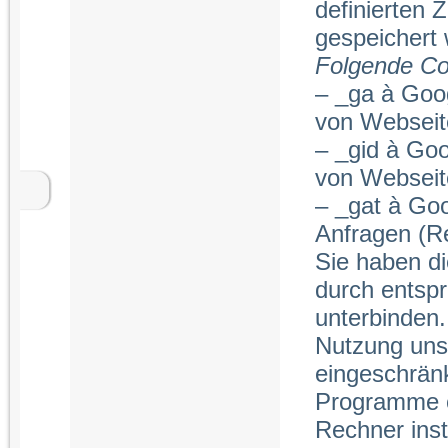
definierten 
gespeichert
Folgende Co
– _ga à Goo
von Webseite
– _gid à Go
von Webseite
– _gat à Goo
Anfragen (Re
Sie haben di
durch entsp
unterbinden.
Nutzung unse
eingeschränk
Programme o
Rechner insta