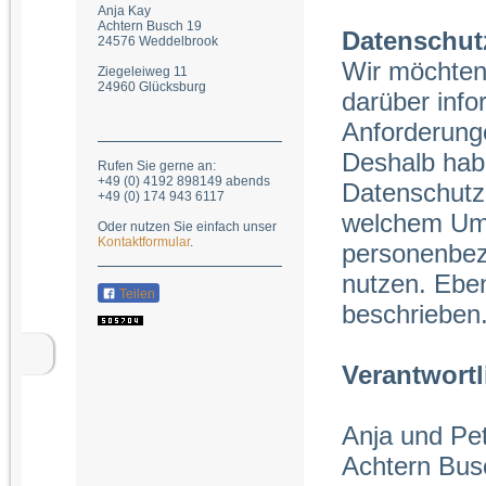
Anja Kay
Achtern Busch 19
Datenschut
24576 Weddelbrook
Wir möchten
Ziegeleiweg 11
24960 Glücksburg
darüber inf
Anforderung
Deshalb habe
Rufen Sie gerne an:
+49 (0) 4192 898149 abends
Datenschutze
+49 (0) 174 943 6117
welchem Um
Oder nutzen Sie einfach unser
Kontaktformular
.
personenbez
nutzen. Eben
Teilen
beschrieben
Verantwortl
Anja und Pe
Achtern Bus