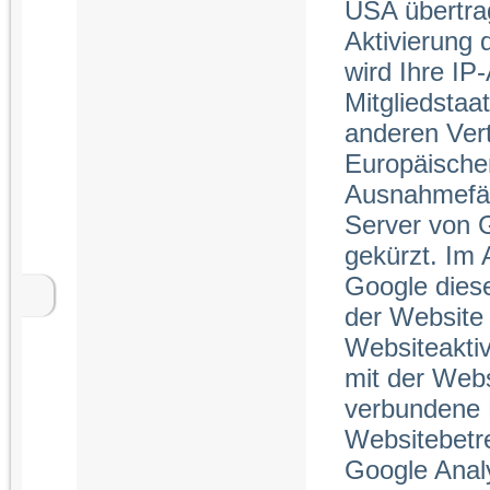
USA übertrag
Aktivierung 
wird Ihre IP
Mitgliedstaa
anderen Ver
Europäischen
Ausnahmefäll
Server von G
gekürzt. Im
Google dies
der Website 
Websiteakti
mit der Webs
verbundene 
Websitebetr
Google Analy