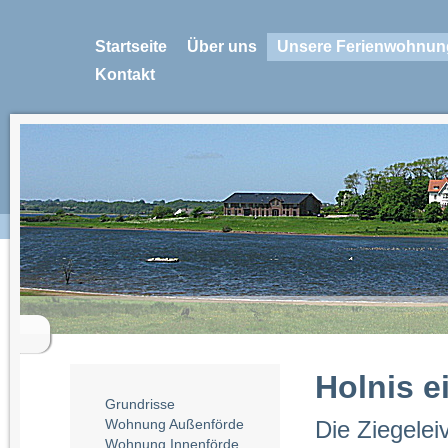
Startseite
Über uns
Unsere Ferienwohnun
Kontakt
Holnis e
Grundrisse
Wohnung Außenförde
Die Ziegeleiv
Wohnung Innenförde